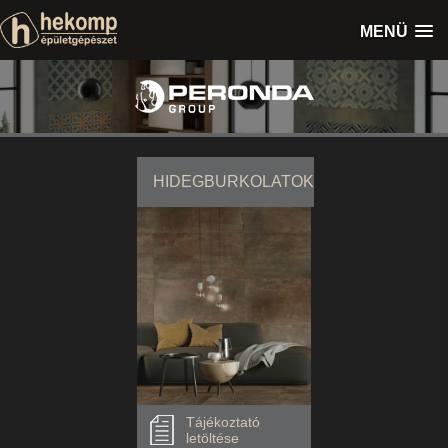
MENÜ
HIDEGBURKOLATOK
Tájékoztató
letöltése