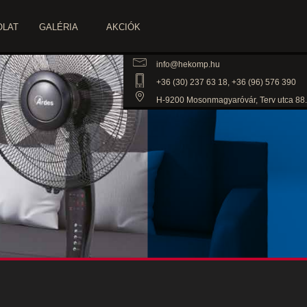
OLAT
GALÉRIA
AKCIÓK
info@hekomp.hu
+36 (30) 237 63 18, +36 (96) 576 390
H-9200 Mosonmagyaróvár, Terv utca 88.