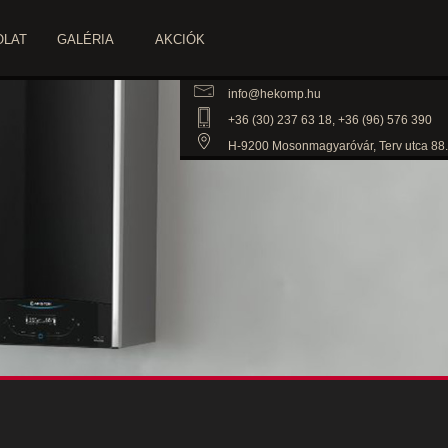
OLAT
GALÉRIA
AKCIÓK
info@hekomp.hu
+36 (30) 237 63 18, +36 (96) 576 390
H-9200 Mosonmagyaróvár, Terv utca 88.