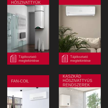
HŐSZIVATTYÚK
Tájékoztató
Tájékoztató
megtekintése
megtekintése
KASZKÁD
HŐSZIVATTYÚS
FAN-COIL
RENDSZEREK